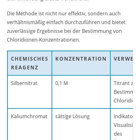
Die Methode ist nicht nur effektiv, sondern auch
verhältnismäßig einfach durchzuführen und bietet
zuverlässige Ergebnisse bei der Bestimmung von
Chloridionen-Konzentrationen.
CHEMISCHES
KONZENTRATION
VERWEN
REAGENZ
Silbernitrat
0,1 M
Titrant zur
Bestimmun
Chloridion
Kaliumchromat
sättige Lösung
Indikator z
Visualisier
des