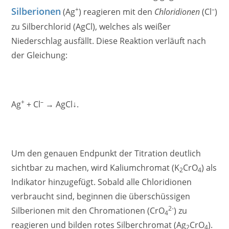
Silberionen
+
–
(Ag
) reagieren mit den
Chloridionen
(Cl
)
zu Silberchlorid (AgCl), welches als weißer
Niederschlag ausfällt. Diese Reaktion verläuft nach
der Gleichung:
+
–
Ag
+ Cl
→ AgCl↓.
Um den genauen Endpunkt der Titration deutlich
sichtbar zu machen, wird Kaliumchromat (K
CrO
) als
2
4
Indikator hinzugefügt. Sobald alle Chloridionen
verbraucht sind, beginnen die überschüssigen
2-
Silberionen mit den Chromationen (CrO
) zu
4
reagieren und bilden rotes Silberchromat (Ag
CrO
).
2
4