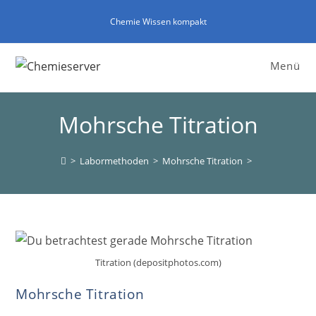
Zum
Chemie Wissen kompakt
Inhalt
springen
Menü
Mohrsche Titration
>
Labormethoden
>
Mohrsche Titration
>
Titration (depositphotos.com)
Mohrsche Titration