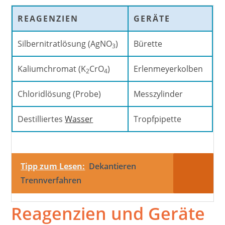
REAGENZIEN
GERÄTE
Silbernitratlösung (AgNO
)
Bürette
3
Kaliumchromat (K
CrO
)
Erlenmeyerkolben
2
4
Chloridlösung (Probe)
Messzylinder
Destilliertes
Wasser
Tropfpipette
Tipp zum Lesen:
Dekantieren
Trennverfahren
Reagenzien und Geräte