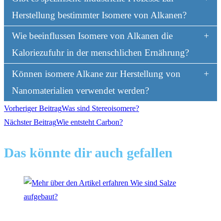
Herstellung bestimmter Isomere von Alkanen?
Wie beeinflussen Isomere von Alkanen die
Kaloriezufuhr in der menschlichen Ernährung?
Können isomere Alkane zur Herstellung von
Nanomaterialien verwendet werden?
Weitere
Vorheriger Beitrag
Was sind Stereoisomere?
Nächster Beitrag
Wie entsteht Carbon?
Artikel
Das könnte dir auch gefallen
ansehen