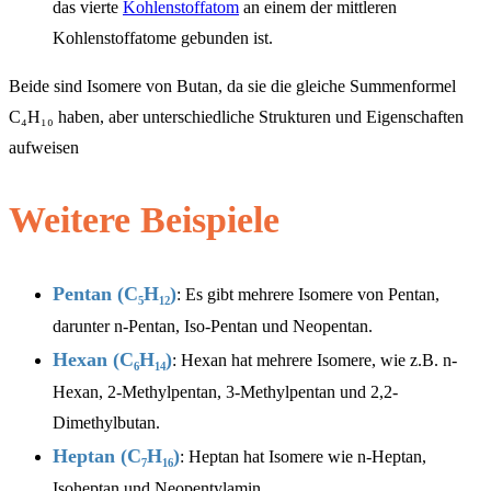
das vierte
Kohlenstoffatom
an einem der mittleren
Kohlenstoffatome gebunden ist.
Beide sind Isomere von Butan, da sie die gleiche Summenformel
C₄H₁₀ haben, aber unterschiedliche Strukturen und Eigenschaften
aufweisen
Weitere Beispiele
Pentan (C₅H₁₂)
: Es gibt mehrere Isomere von Pentan,
darunter n-Pentan, Iso-Pentan und Neopentan.
Hexan (C₆H₁₄)
: Hexan hat mehrere Isomere, wie z.B. n-
Hexan, 2-Methylpentan, 3-Methylpentan und 2,2-
Dimethylbutan.
Heptan (C₇H₁₆)
: Heptan hat Isomere wie n-Heptan,
Isoheptan und Neopentylamin.