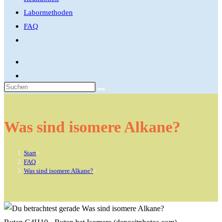
Labormethoden
FAQ
Website-
Suche
umschalten
Diese
Website
durchsuchen
Was sind isomere Alkane?
Start
>
FAQ
>
Was sind isomere Alkane?
>