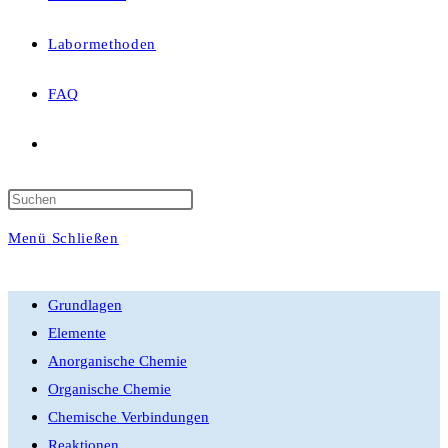
Labormethoden
FAQ
Website-
Suche
Press
Escape
Menü
Schließen
umschalten
to
close
Grundlagen
the
Elemente
search
Anorganische Chemie
panel.
Organische Chemie
Chemische Verbindungen
Reaktionen