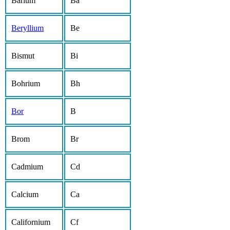
Barium
Ba
Beryllium
Be
Bismut
Bi
Bohrium
Bh
Bor
B
Brom
Br
Cadmium
Cd
Calcium
Ca
Californium
Cf