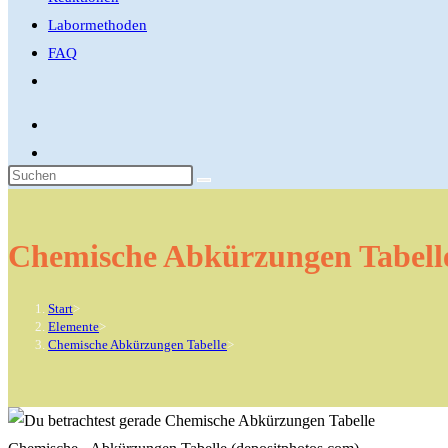
Labormethoden
FAQ
Website-
Suche
umschalten
Diese
Website
durchsuchen
Chemische Abkürzungen Tabell
Start
>
Elemente
>
Chemische Abkürzungen Tabelle
>