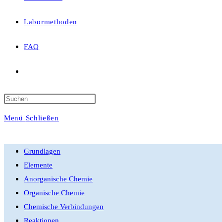
Labormethoden
FAQ
Website-
Suche
Press
Escape
Menü
Schließen
umschalten
to
close
Grundlagen
the
Elemente
search
Anorganische Chemie
panel.
Organische Chemie
Chemische Verbindungen
Reaktionen