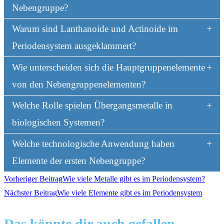
Nebengruppe?
Warum sind Lanthanoide und Actinoide im
Periodensystem ausgeklammert?
Wie unterscheiden sich die Hauptgruppenelemente
von den Nebengruppenelementen?
Welche Rolle spielen Übergangsmetalle in
biologischen Systemen?
Welche technologische Anwendung haben
Elemente der ersten Nebengruppe?
Weitere
Vorheriger Beitrag
Wie viele Metalle gibt es im Periodensystem?
Nächster Beitrag
Wie viele Elemente gibt es im Periodensystem
Artikel
Das könnte dir auch gefallen