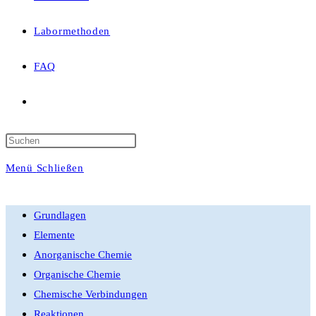
Labormethoden
FAQ
Website-
Suche
Press
Escape
Menü
Schließen
umschalten
to
close
Grundlagen
the
Elemente
search
Anorganische Chemie
panel.
Organische Chemie
Chemische Verbindungen
Reaktionen