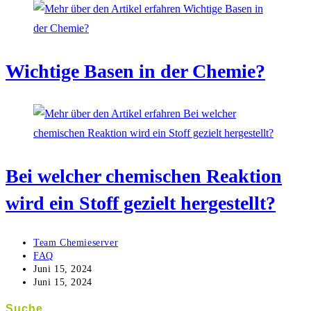
Wichtige Basen in der Chemie?
Bei welcher chemischen Reaktion
wird ein Stoff gezielt hergestellt?
Beitrags-
Team Chemieserver
Autor:
Beitrags-
FAQ
Kategorie:
Beitrag
Juni 15, 2024
veröffentlicht:
Beitrag
Juni 15, 2024
zuletzt
geändert
Suche