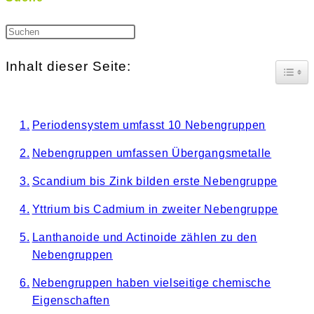
am:
Press
Escape
Inhalt dieser Seite:
Togg
to
close
Periodensystem umfasst 10 Nebengruppen
the
Nebengruppen umfassen Übergangsmetalle
search
Scandium bis Zink bilden erste Nebengruppe
panel.
Yttrium bis Cadmium in zweiter Nebengruppe
Lanthanoide und Actinoide zählen zu den
Nebengruppen
Nebengruppen haben vielseitige chemische
Eigenschaften