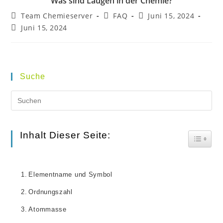
Was sind Laugen in der Chemie?
Beitrags-
Beitrags-
Beitrag
Team Chemieserver
FAQ
Juni 15, 2024
Autor:
Kategorie:
veröffentlicht:
Beitrag
Juni 15, 2024
zuletzt
geändert
am:
Suche
Pr
Es
to
Inhalt Dieser Seite:
Toggle
clo
the
Elementname und Symbol
se
Ordnungszahl
pan
Atommasse