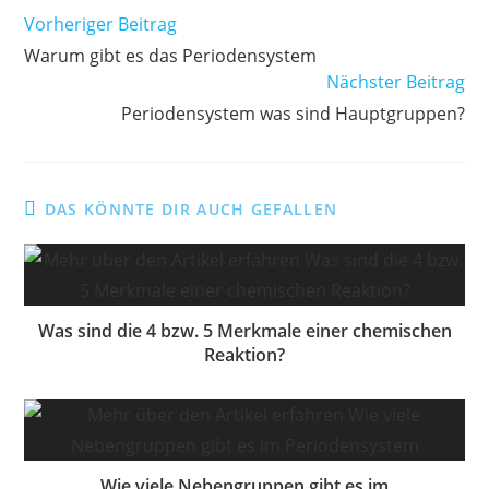
Weitere
Vorheriger Beitrag
Artikel
Warum gibt es das Periodensystem
ansehen
Nächster Beitrag
Periodensystem was sind Hauptgruppen?
DAS KÖNNTE DIR AUCH GEFALLEN
Was sind die 4 bzw. 5 Merkmale einer chemischen
Reaktion?
Wie viele Nebengruppen gibt es im