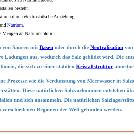
stallen besteht.
kturen durch elektrostatische Anziehung.
und
Natrium
.
ße Mengen an Natriumchlorid.
n von Säuren mit
Basen
oder durch die
Neutralisation
von 
re Ladungen aus, wodurch das Salz gebildet wird. Die ents
ionen, die sich zu einer stabilen
Kristallstruktur
anordne
ene Prozesse wie die Verdunstung von Meerwasser in Salzs
gerstätten. Diese natürlichen Salzvorkommen entstehen üb
allen und sich ansammeln. Die natürlichen Salzlagerstä
in verschiedenen Regionen der Welt gefunden werden.