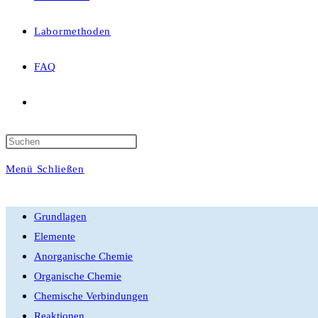
Labormethoden
FAQ
Website-
Suche
Press
Escape
Menü
Schließen
umschalten
to
close
Grundlagen
the
Elemente
search
Anorganische Chemie
panel.
Organische Chemie
Chemische Verbindungen
Reaktionen