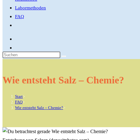
Labormethoden
FAQ
Website-
Suche
umschalten
Diese
Website
durchsuchen
Wie entsteht Salz – Chemie?
Start
>
FAQ
>
Wie entsteht Salz – Chemie?
>