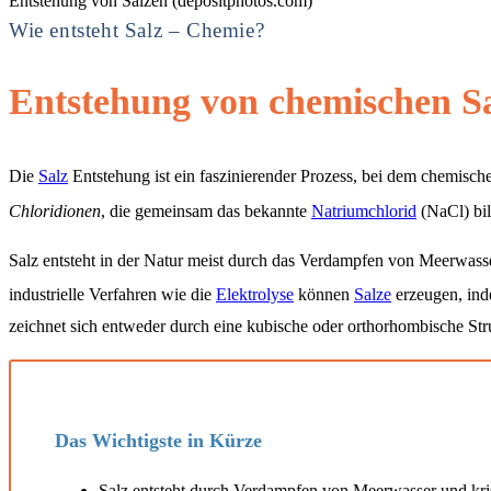
Entstehung von Salzen (depositphotos.com)
Wie entsteht Salz – Chemie?
Entstehung von chemischen S
Die
Salz
Entstehung ist ein faszinierender Prozess, bei dem chemisch
Chloridionen
, die gemeinsam das bekannte
Natriumchlorid
(NaCl) bil
Salz entsteht in der Natur meist durch das Verdampfen von Meerwasser
industrielle Verfahren wie die
Elektrolyse
können
Salze
erzeugen, inde
zeichnet sich entweder durch eine kubische oder orthorhombische Stru
Das Wichtigste in Kürze
Salz entsteht durch Verdampfen von Meerwasser und krist